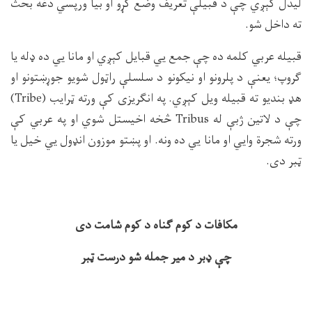
ليدل كېږي چې د قبيلې تعريف وضع كړو او بيا ورپسي دغه بحث
ته داخل شو.
قبيله عربي كلمه ده چې جمع يي قبايل كېږي او مانا يي ده ډله يا
ګروپ؛ يعنې د پلرونو او نيكونو د سلسلې راټول شويو جوړښتونو او
هډ بنديو ته قبيله ويل كېږي. په انګريزى كې ورته ټرايب (
Tribe
)
چې د لاتين ژبې له
Tribus
څخه اخيستل شوي او په عربي كې
ورته شجرة وايي او مانا يي ده ونه. او پښتو موزون انډول يي خيل يا
ټبر دى.
مكافات د كوم ګناه د كوم شامت دى
چې ډبر د مير جمله شو درست ټبر