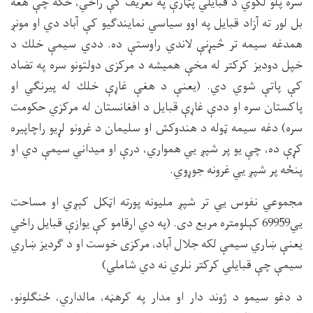
سره پلو لګوي د قبايلي پټارې په تعريف كې راځي، ځكه چې هغه
بل لور ته آزاد قبايل په اوو سياسي نمايندګيو كې آباد دي او مونږ
همدغه سيمه تر څيړنې لاندي راوستې ده. ددي سيمې خلك د
خپل دوديز كركتر له مخې هميشه د مركزى دولتونو سره په تضاد
كې پاتې شوي دي. (يعنې د هغې غاړې خلك له پيرنګي او
پاكستان سره او ددې غاړې قبايل د افغانستان له مركزي حكومت
سره) دغه سيمه ټوله د هندوكش او سليمان د غرونو لړيو راچاپيره
كړې ده، چې يو پر شپږ يي همواري، درې او ميداني سيمې دي او
پنځه پر شپږ يي غرونه جوړوي.
مجموعي نفوس يي تر شپږ مليونه پورته اټكل كېږي او مساحت
يي69959 كېلومتره مربع دى. (په دي ارقامو كې يوازې قبايل راځي
يعنې ښاري سيمې لكه جلال آباد، مركزى خوست او د ګرديز ښاري
سيمې چې قبايلي كركتر نلري نه دي شاملي)
د دغو سيمو د ژوند دار او مدار په كرهڼه، مالداري، ځنګلونو،