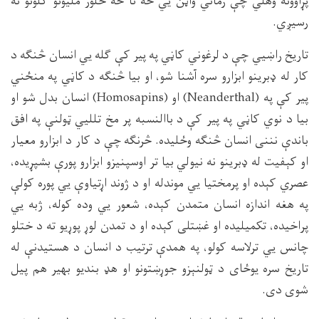
پړاوونه وهلي چې زماني واټن يي څه نا څه څلور مليونو كلونو ته
رسيږي.
تاريخ راښيي چې د لرغوني كاڼي په پير كې ګله يي انسان څنګه د
كار له ډبرينو ابزارو سره آشنا شو، او بيا څنګه د كاڼي په منځني
پير كې په (
Neanderthal
) او (
Homosapins
) انسان بدل شو او
بيا د نوي كاڼي په پير كې د باالنسبه پر مخ تلليي ټولنې په افق
باندې نننى انسان څنګه وځليده. څرنګه چې د كار د ابزارو معيار
او كېفيت له ډبرينو نه نيولي بيا تر اوسپنيزو ابزارو پورې بشپړيده،
عصري كېده او پرمختيا يي موندله او د ژوند اړتياوې يي پوره كولې
په هغه اندازه انسان متمدن كېده، شعور يي وده كوله، ژبه يي
پراخيده، تكميليده او غښتلى كېده او د تمدن لوړ پوړيو ته د ختلو
چانس يي ترلاسه كولو، په همدې ترتيب د انسان د هستيدنې له
تاريخ سره يوځاى د ټولنېزو جوړښتونو او هډ بنديو بهير هم پيل
شوى دى.