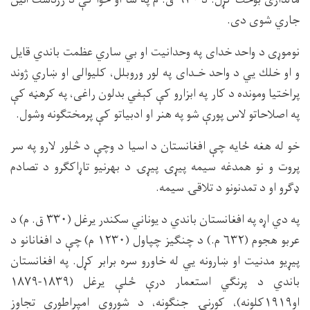
جاري شوى دى.
نوموړى د واحد خداى په وحدانيت او بي ساري عظمت باندي قايل
و او خلك يي د واحد خـداى په لور وروبلل، كليوالى او ښاري ژوند
پراختيا ومونده د كار په ابزارو كې كېفي بدلون راغى، په كرهڼه كې
په اصلاحاتو لاس پورې شو په هنر او ادبياتو كې پرمختګونه وشول.
خو له هغه ځايه چې افغانستان د اسيا د وچې د څلور لارو په سر
پروت و نو همدغه سيمه پيړۍ پيړۍ د بهرنيو تاړاكګرو د تصادم
ډګرو او د تمدنونو د تلاقۍ سيمه.
په دي اړه په افغانستان باندي د يوناني سكندر يرغل (۳۳۰ ق. م) د
عربو هجوم (۶۳۲ م.) د چنګيز چپاول (۱۲۳۰ م) چې د افغانانو د
پيړيو مدنيت او ښارونه يي له خاورو سره برابر كړل. په افغانستان
باندي د پرنګي استعمار درې ځلې يرغل (۱۸۳۹-۱۸۷۹
او۱۹۱۹كلونه)، كورنۍ جنګونه، د شوروي امپراطوري تجاوز