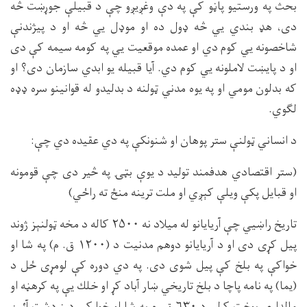
بحث په ورستيو پاڼو كې په دې وغږيږو چې د قبيلې جوړښت څه
دى، هډ بندي يي څه ډول ده او موډل يي څه او د پيژندنې
شاخصونه يي كوم دي او عمده موقعيت يي په كومه سيمه كې دى
او د پايښت لاملونه يي كوم دي. آيا قبيله يو ابدي سازمان دى؟ او
كه بدلون مومي او په يوه مدني ټولنه د بدليدو له قوانينو سره ډډه
لګوي.
د انساني ټولنې ستر پوهان او شنونكې په دي عقيده دي چې:
(ستر اقتصادي هدفمند توليد د يوې بټۍ په څير دى چې قومونه
او قبايل پكې ويلې كېږي او ملت ترينه منځ ته راځي)
تاريخ راښيي چې آريايانو له ميلاد نه ۲۵۰۰ كاله د مخه ټولنېز ژوند
پيل كړى دى او د آريايانو دوهم مدنيت د (۱۲۰۰ ق. م) په شا او
خواكې په بلخ كې پيل شوى دى. په دي دوره كې لومړى ځل د
(يما) په نامه پاچا د بلخ تاريخي ښار آباد كړ او خلك يې په كرهڼه او
مالدارى بوخت كړل. د ۶۳۰ ق. م په شا او خوا كې د زردشت آئين