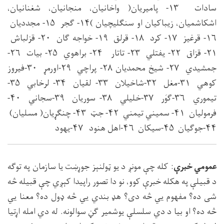
سادات ۱۳- پامیریان( واخانیان، منجانیان، شغنانیان،
اشکاشمیان، زیباکیان او سنګلیچیان )۱۴- ګجر ۱۵- مجددیان
۱۶- قرغیز ۱۷- کرد ۱۸- قرلق ۱۹- خواجه ګان ۲۰- قزلباش
۲۱- قزاق ۲۲- یفتلي ۲۳- تاتار ۲۴- براهوي ۲۵- بیات ۲۶-
جمشیدي ۲۷- شیخ محمدیان ۲۸- پراچي ۲۹-اورمړ ۳۰-فیروز
کوهي ۳۱-مغل ۳۲-شاخیلان ۳۳- لقیان ۳۴- لرخابي ۳۵-
تیموري ۳۶-ګوَر ۳۷-خلیلي ۳۸- سوریان ۳۹-سجاني ۴۰-
فرمولیان ۴۱- سمیني تیمني ۴۲- جټ ۴۳- چنګړیان( مسلیان)
۴۴-جوګیان ۴۵-سیکان ۴۶-اهل هنود ۴۷-یهود
عمومي خبرې
: كله چې مونږ د يو ټولنېز جوړښت يا سازمان په توګه
د قبيلې په هكله خبرې كوو، نو دا تصور راپيدا كېږي چې قبيله څه
شى ده؟ مفهوم يي څه دى؟ هډ بندي يي څه ډول ده؟ معنا يي
څه ده؟ او بيا د دي سلسلې يوشمير ګڼ سوالونه. له دي امله اړتيا