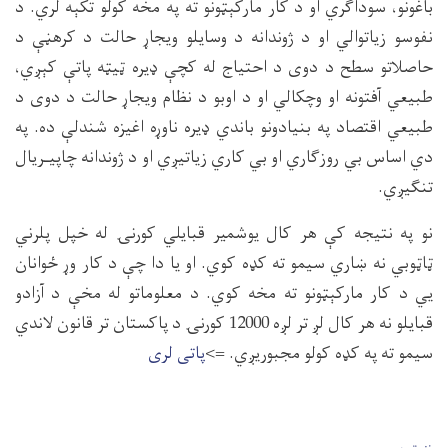
باغونو، سوداګري او د كار ماركېټونو ته په مخه كولو تكېه لري. د
نفوسو زياتوالي او د ژوندانه د وسايلو ويجاړ حالت د كرهڼې د
حاصلاتو سطح د دوى د احتياج له كچې ډيره ټيټه پاتې كېږي،
طبيعي آفتونه او وچكالي او د اوبو د نظام ويجاړ حالت د دوى د
طبيعي اقتصاد په بنيادونو باندي ډيره ناوړه اغيزه شندلې ده. په
دي اساس بي روزګاري او بي كاري زياتيږي او د ژوندانه چاپيـريال
تنګيږي.
نو په نتيجه كې هر كال يوشمير قبايلي كورنۍ له خپل پلرني
ټاټوبي نه ښاري سيمو ته كډه كوي. او يا دا چې د كار وړ ځوانان
يي د كار ماركېټونو ته مخه كوي. د معلوماتو له مخې د آزادو
قبايلو نه هر كال لږ تر لږه 12000 كورنۍ د پاكستان تر قانون لاندي
سيمو ته په كډه كولو مجبوريږي. =>
پاتی لری
User account men