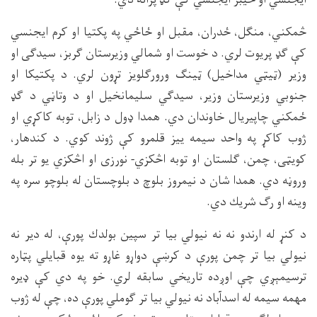
څمكني، منګل، ځدران، مقبل او ځاځي په پكتيا او كرم ايجنسي
كې ګډ پريوت لري. د خوست او شمالي وزيرستان ګربز، سيدګى او
وزير (ټيټي مداخيل) ټينګ ورورګلويز تړون لري. د پكتيكا او
جنوبي وزيرستان وزير، سيدګي سليمانخيل او د وتاڼي د ګډ
ځمكني چاپيريال خاوندان دي. همدا ډول د زابل، توبه كاكړي او
ژوب كاكړ په واحد سيمه ييز قلمرو كې ژوند كوي. د كندهار،
كويټى، چمن، ګلستان او توبه اڅكزي- نورزى او اڅكزي يو تر بله
وروڼه دي. همدا شان د نيمروز بلوچ د بلوچستان له بلوچو سره په
وينه او رګ شريك دي.
د كنړ له ارندو نه نه نيولي بيا تر سپين بولدك پورې، له دير نه
نيولي بيا تر چمن پورې د كرښې دواړو غاړو ته يوه قبايلي پټاره
ترسيمېږي چې اوږده تاريخي سابقه لري. خو په دي كې ډيره
مهمه سيمه له اسدآباد نه نيولي بيا تر ګوملي پورې ده، چې له ژوب