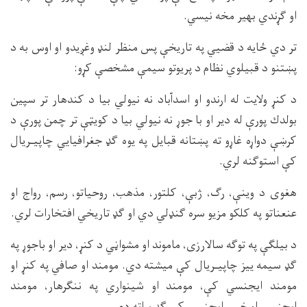
او ګړندي بهير مخه نيسي.
تر دي ځايه د قضيي په تاريخې پس منظر لنډ وغږيدو او اوس به د
پښتنو د قبيلوي نظام د پريوتو سيمې مشخصې كړو:
د كنړ ولايت له ارندو او اسدآباد نه نيولي بيا د كندهار تر سپين
بولدك پورې له دير او با جوړ نه نيولي بيا د كويټې تر چمن پورې د
كرښې دواړه غاړو ته پښتانه قبايل په يوه ګډ جغرافيايي چاپيـريال
كې استوګنه لري.
هغوى د وينې، رګ، ژبې، كلتور، مذهب، روحياتو، رسم، رواج او
عنعناتو په كلكو مزيو سره ګنډلي دي او ګډ تاريخي افتخارات لري.
د بيلګې په توګه سالارزى، ماموند او مشواڼي د كنړ، دير او باجوړ په
ګډ سيمه ييز چاپيـريال كې ميشته دي. مومند او صافي په كنړ او
مومند ايجنسي كې، مومند او شينواري په ننګرهار، مومند
ايجنسي او خيبر ايجنسي كې ګډ پراته دي.