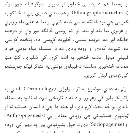
او رښتيا هم د پښتنى خيلونو او ټبرونو اتنوګرافيك جوړښتونه
(
Ethnographic structures
) او هډ بندي د يوې ونې د څانګو په
څير يې چې يوه څانګه له بلې شنه كېږي او بيا له هغې بله رازيږي
او غزيږي بيا بله او بله. نو كه ړومبى څانګه مور وي نو دوهمه
څانګه لور ده، دريمه لمسۍ، څلورمه كړوسۍ ده، پنځمه كواسۍ
ده، شپږمه كودۍ او اوومه پردۍ ده دا سلسله دوام مومي خو د
قبيلې موډل ددغه ځنځير په اتمه كړۍ كې شليږي. كټ مټ
همدغه ځنځيري سلسله د قبيلوي ټولنې په اتنوګرافيكو جوړښتونو
كې ژوندۍ ليدل كېږي.
مونږ به ددي موضوع په ترمينولوژۍ (
Terminology
) باندي په
راتلونكو پاڼو كې وغږيږو او دلته د تاريخې ليږد له نظره په مسئله
باندي يو څه بحث لازم دى. او هغه دا چې د انسان هستيدنه او
ټولنېزې هستيدنې چې اروپايي معادل يي (
Anthropogenesis
)
او (
Sociopogemse
) دى د خپل بشپړتيايي يون په بهير كې اوږده