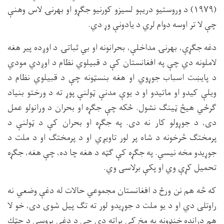
(۱۹۷۹) د وروستيو دريېو لسيزو كورنيو جګړو او بهرنۍ لاس وهنې
چې لا تر اوسه دوام لري د يادونې وړ دي.
دغه جګړې، بهرنۍ مداخلې، بحرانونه او بي ثباتۍ د اوږده پير هغه
لاملونه دي چې په افغانستان كې د قبيلوي نظام د اوږدي مودي
د پايښت اسباب جوړوي او هغه بنسټونه چې د قبيلوي نظام د
ويلې كيدو او ماتيدو او د يوې مدنې ټولنې پوړ ته د ورختو بنياد
ګرځي هيڅ ټينګ نشول. ځكه چې جګړه او بحران د ورانولو عمل
دى، د جوړولو كار نه دى. په جګړه او بحران كې د ټولنې د
پرمختګ څرخونه د شاه پر لور تاويږي او د پرمختګ او د ملت د
جوړيدو مخه نيسي. په جګړه كې ګټه د هغه چا ده، چې هغه، جګړه
تحميل كړې وي او پكې برلاسى وي.
كه څه هم نن ورځ د افغانستان مجموعي حالات له دغې وضعي نه
راوتلى دي او د يو ملت د جوړيدو لور ته تګ پيل شوى دى، خو لا
هم درانده خنډونه په مخ كې پراته دي چې د دغې پروسې د چټك