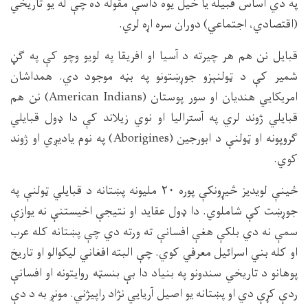
په دي اساس قبيله يا خيل يوه داسې مقوله ده چې له يو تاريخي
(اقتصادي، اجتماعي) دوران سره اړه لري.
قبايل نن هم هر چيرته د آسيا او افريقا په لويو وچو كې په ګڼ
شمير كې د ټولنېزو جوړښتونو په بڼه موجود دي. همداشان
امريكايي هنديان او سور پوستان (
American Indians
) نن هم
قبايلي ژوند لري په آستراليا او نوي زيلاند كې دا ډول قبايلي
ګروپونه او ټولنې د ابورجين (
Aborigines
) په نوم ياديږي او ژوند
كوي.
ځينې لويديز څيړونكې پوره ۲۰ مليونه پښتانه د قبايلي ټولنې په
جوړښت كې شاملوي. دا ډول عقايد او نتيجې اخيستنې نه يوازې
سمې نه دي بلكې هغې افسانې ته ورته دي چې پښتانه كله عرب
او كله بني اسرائيل معرفي كوي. چې البته افغاني ليكوالو او تاريخ
پوهانو د تاريخي سندونو په بنياد دا بې بنسټه روايتونه او افسانې
ردې كړې دي او پښتانه يو اصيل آريايي نژاد راپيژني. مونږ به د دې