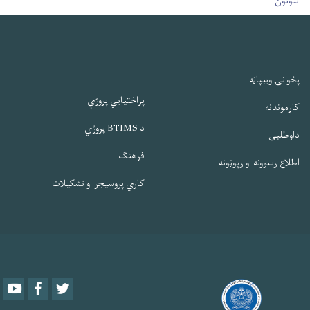
ننوتون
پخوانۍ ویبپاڼه
پراختیایي پروژې
کارموندنه
د BTIMS پروژي
داوطلبۍ
فرهنګ
اطلاع رسوونه او رپوټونه
کاري پروسیجر او تشکیلات
Youtube
Facebook
Twitter