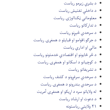
د بشري زېرمو ریاست
د داخلې تفتیش ریاست
معلوماتي ټکنالوژۍ ریاست
د تدارکاتو ریاست
د سرحدي څېړنو ریاست
د جرګو،اقوامو او قبایلو د همغږۍ ریاست
مالي او اداري ریاست
د څر ځایونو او اقتصادي خدمتونو ریاست
د کوچیانو د اسکانو او همغږۍ ریاست
د تشریفاتو ریاست
د سرحدي سرغړونو د کشف ریاست
د سرحدي بندرونو د همغږۍ ریاست
له ولایاتو سره د اړیکو او همغږۍ آمریت
د دعوت او ارشاد ریاست
۲۱ ولایتي ریاستونه