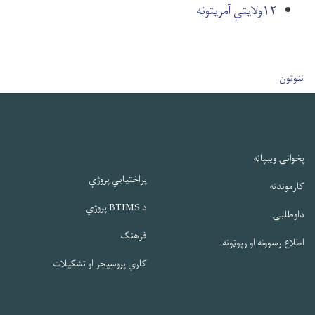
۱۲ولایتي آمریتونه
User account men
ننوتون
پخوانۍ ویبپاڼه
پراختیایي پروژې
کارموندنه
د BTIMS پروژي
داوطلبۍ
فرهنګ
اطلاع رسوونه او رپوټونه
کاري پروسیجر او تشکیلات