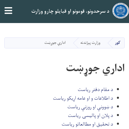
tion
د سرحدونو، قومونو او قبایلو چارو وزارت
اصلي
منځپانګه
دانګل
کور
وزارت پېژندنه
اداري جوړښت
اداري جوړښت
د مقام دفتر ریاست
د اطلاعات و او عامه اړیکو ریاست
د ښوونې او روزنې ریاست
د پلان او پالیسۍ ریاست
د تحقیق او مطالعاتو ریاست