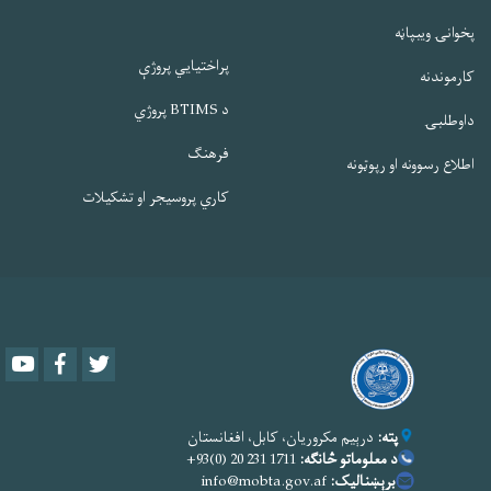
پخوانۍ ویبپاڼه
پراختیایي پروژې
کارموندنه
د BTIMS پروژي
داوطلبۍ
فرهنګ
اطلاع رسوونه او رپوټونه
کاري پروسیجر او تشکیلات
Youtube
Facebook
Twitter
پته:
درېیم مکروریان، کابل، افغانستان
د معلوماتو څانګه:
1711 231 20 (0)93+
برېښنالیک:
info@mobta.gov.af