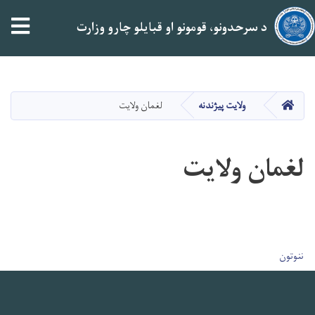
tion
د سرحدونو، قومونو او قبایلو چارو وزارت
اصلي
منځپانګه
دانګل
کور
ولایت پیژندنه
لغمان ولایت
لغمان ولایت
User account men
ننوتون