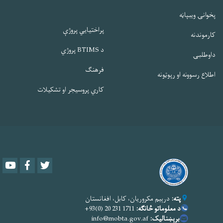
پخوانۍ ویبپاڼه
پراختیایي پروژې
کارموندنه
د BTIMS پروژي
داوطلبۍ
فرهنګ
اطلاع رسوونه او رپوټونه
کاري پروسیجر او تشکیلات
Youtube
Facebook
Twitter
پته:
درېیم مکروریان، کابل، افغانستان
د معلوماتو څانګه:
1711 231 20 (0)93+
برېښنالیک:
info@mobta.gov.af