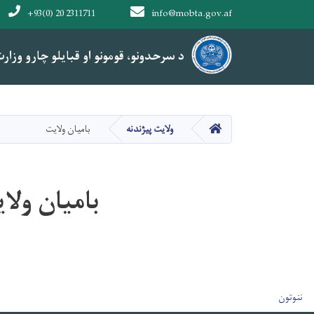
+93(0) 20 2311711
info@mobta.gov.af
Main navigation
د سرحدونو، قومونو او قبایلو چارو وزار
د سرحدونو، قومونو او قبایلو چارو وزار
کور
ولایت پیژندنه
بامیان ولایت
بامیان ولا
User account men
ننوتون