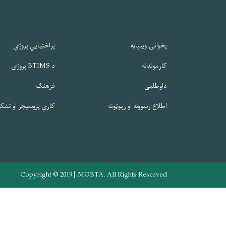
پخوانۍ ویبپاڼه
پراختیایي پروژې
کارموندنه
د BTIMS پروژي
داوطلبۍ
فرهنګ
اطلاع رسوونه او رپوټونه
کاري پروسیجر او تشک
Copyright © 2019 | MOBTA. All Rights Reserved