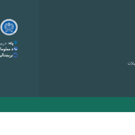
پته:
درېیم
د معلومات
برېښنال
یلات