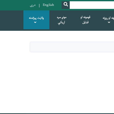
SEARCH
English
دری
قومونه او
مونږ سره
ه او روزنه
ولایت پیژندنه
قبایل
اریکې