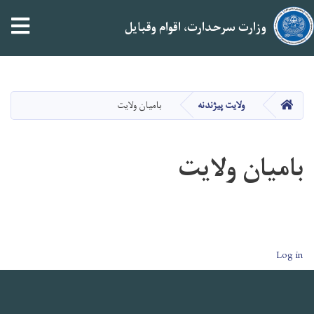
tion
وزارت سرحدارت، اقوام وقبایل
Skip
to
main
صفحه اصلی
ولایت پیژندنه
بامیان ولایت
content
بامیان ولایت
User account men
Log in