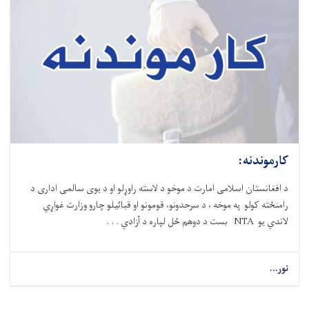
کارموندنه:
د افغانستان اسلامی امارت د موخو د لاسته راوړلو او د یوی سالمی اداری د
رامنځته کولو په موخه ، د سرحدونو، قومونو او قبائیلو چارو وزارت غواړي
لاندي یو NTA بست د دوهم ځل لپاره د آزادي . . .
نور...