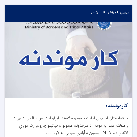
دوشنبه ۱۴۰۳/۹/۱۹ - ۱۰:۵
کارموندنه:
د افغانستان اسلامی امارت د موخو د لاسته راوړلو او د یوی سالمی اداری د
رامنځته کولو په موخه ، د سرحدونو، قومونو او قبائیلو چارو وزارت غواړي
لاندي دوه NTA بستون د آزادي سیالي له لارې . . .