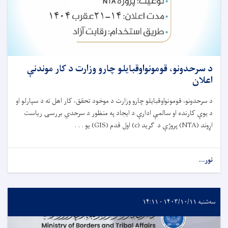
د سرحدونو، قومونواوقبایلو چارو وزارت د کار موندنې
اعلان
د سرحدونو، قومونواوقبایلو چارو وزارت د موخود تحقق، کار اهل ته د سپارلو او
د یوې کارنده او سالمې ادارې د ایجاد په منظور د سرحدي بررسۍ ریاست
اړوند (NTA) پروژې د ګرید (c) اول قدم (GIS) یو . . .
نور...
سه‌شنبه ۱۴۰۳/۱۰/۱۱ - ۱۴:۱۱