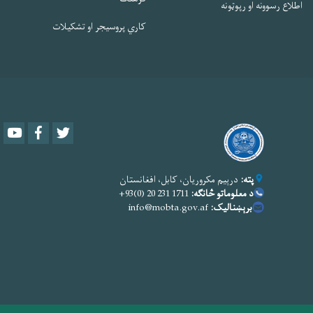
اطلاع رسوونه او رپوټونه
کاري پروسیجر او تشکیلات
Youtube
Facebook
Twitter
پته:
درېیم مکروریان، کابل، افغانستان
د معلوماتو څانګه:
1711 231 20 (0)93+
برېښنالیک:
info@mobta.gov.af