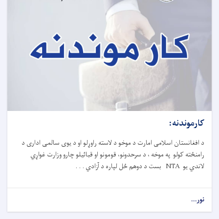
کارموندنه:
د افغانستان اسلامی امارت د موخو د لاسته راوړلو او د یوی سالمی اداری د
رامنځته کولو په موخه ، د سرحدونو، قومونو او قبائیلو چارو وزارت غواړي
لاندي یو NTA بست د دوهم ځل لپاره د آزادي . . .
نور...