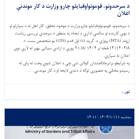
د سرحدونو، قومونواوقبایلو چارو وزارت د کار موندنې
اعلان
د سرحدونو، قومونواوقبایلو چارو وزارت د موخود تحقق، کار اهل ته د سپارلو او
د یوې کارنده او سالمې ادارې د ایجاد په منظور د سرحدي بررسۍ ریاست
اړوند (NTA) پروژې د ګرید (c) اول قدم (GIS) یو متخصص بست د
۱۴۰۴/۸/ ۱۴څخه تر ۱۴۰۴ /۸/ ۲۱ پورې د ازادې سیالۍ بهیر له لارې نوی
اعلان ته سپاري.
په شرایطو برابرعلاقمندان کولای شي چې د اعلان شوي وخت له پای ته
رسېدو مخکې په حضوري توګه د دندې لایحه او د کار موندنې . . .
نور...
سه‌شنبه ۱۴۰۳/۱۰/۱۱ - ۱۴:۱۱