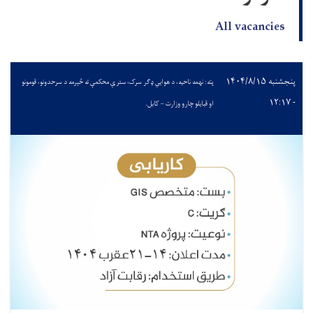
All vacancies
پنجشنبه ۱۴۰۴/۸/۱۵
پته: نهمه ناحیه، د هوایي ډګر سرک، سترې محکمې ته څېرمه د سرحدونو، قومونو
- ۱۲:۱۷
او قبایلو چارو وزارت – کابل.