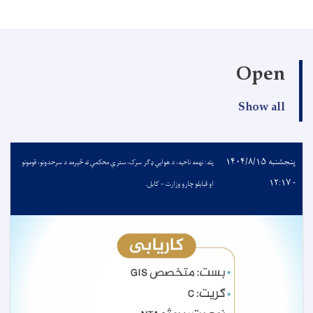
Open
Show all
پنجشنبه ۱۴۰۴/۸/۱۵
پته: نهمه ناحیه، د هوایي ډګر سرک، سترې محکمې ته څېرمه د سرحدونو، قومونو
- ۱۲:۱۷
او قبایلو چارو وزارت – کابل.