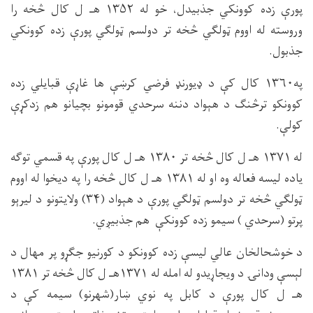
پورې زده کوونکي جذبیدل، خو له ۱۳۵۲ هـ ل کال څخه را
وروسته له اووم ټولګي څخه تر دولسم ټولګي پورې زده کوونکي
جذبول.
په۱۳۶۰ کال کې د ډیورنډ فرضي کرښې ها غاړې قبایلي زده
کوونکو ترڅنګ د هېواد دننه سرحدي قومونو بچیانو هم زدکړې
کولې.
له ۱۳۷۱ هـ ل کال څخه تر ۱۳۸۰ هـ ل کال پورې په قسمي توګه
یاده لیسه فعاله وه او له ۱۳۸۱ هـ ل کال څخه را په دیخوا له اووم
ټولګي څخه تر دولسم ټولګي پورې د هېواد (۳۴) ولایتونو د لیرېو
پرتو (سرحدي ) سیمو زده کوونکې هم جذبیږي.
د خوشحالخان عالي لیسې زده کوونکو د کورنیو جګړو پر مهال د
لېسې ودانۍ د ویجاړیدو له امله له ۱۳۷۱هـ ل کال څخه تر ۱۳۸۱
هـ ل کال پورې د کابل په نوي ښار(شهرنو) سیمه کې د