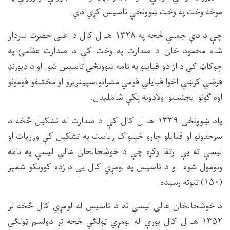
موخه وخت په وخت ښوونځي تاسیس کړي دي.
چې د دې جملې څخه په ۱۳۲۸ هـ ل کال د اعلی حضرت سردار
شاه محمود خان د صدارت په وخت کې د صدارت عظمئ په
چوکاټ کې د ازادو قبایلو په نامه ښوونځی تاسیس شو. او د ډیورنډ
فرضي کرښې اخوا قبایلي قومي مشرانو،سپینږیرو او مختلفو قومونو
اوه ګونو ایجنسیو اولادونه پکې شاملیدل.
یاد ښوونځی ۱۳۳۹ هـ ل کال کې د صدارت له تشکیل څخه د
سرحدونو او قبایلو چارو خپلواک ریاست په تشکیل کې ورزیات او
لیسې ته یې ارتقا وکړه چې د خوشحالخان عالي لیسې په نامه
ونومول شوه او د تاسیس په لومړي کال یې د زده کوونکو شمېر
(۱۵۰) تنوته رسیده.
د خوشحالخان عالي لیسې ته د تاسیس له لومړي کال څخه تر
۱۳۵۲ هـ ل کال پورې له لومړي ټولګي څخه تر دولسم ټولګي