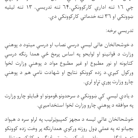
چې ۱۶ تنه اداري کارکوونکي،۶۴ تنه تدریسي، ۱۳ تنه لیلیه
ښوونکي او ۳۶ تنه خدماتي کارکوونکي دي.
تدریسي برخه:
د خوشحالخان عالی لیسې درسي نصاب او درسي میتود د پوهنې
وزارت د قوانینو او لوایحو په اساس پرمخ ځي همدا رنګه درسي
کتابونه او نور مطبوع او غیر مطبوع مواد د پوهنې وزارت لخوا
ورکول کيږي.د زده کوونکو نتایج او شهادت نامې هم د پوهنې
چارو وزارت پورې تړاو لري.
د یادې لیسې کې ښوونکي د سرحدونو،قومونو او قبایلو چارو وزارت
په موافقه د پوهنې چارو وزارت لخوا استخدامیږي.
خوشحالخان عالي لیسه د مجهز کمپیوټرلیب په لرلو سره د هېواد
بچیانو ته په عملي ډول روزنه ورکوي همدارنګه پر وخت زده کوونکو