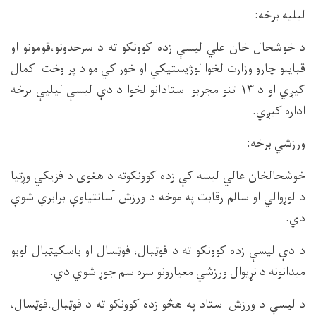
لیلیه برخه:
د خوشحال خان علي لیسې زده کوونکو ته د سرحدونو،قومونو او
قبایلو چارو وزارت لخوا لوژیستیکي او خوراکي مواد پر وخت اکمال
کیږي او د ۱۳ تنو مجربو استادانو لخوا د دې لیسې لیلیې برخه
اداره کیږي.
ورزشي برخه:
خوشحالخان عالي لیسه کې زده کوونکوته د هغوی د فزیکي وړتیا
د لوړوالي او سالم رقابت په موخه د ورزش آسانتیاوې برابرې شوې
دي.
د دې لیسې زده کوونکو ته د فوټبال، فوټسال او باسکیټبال لوبو
میدانونه د نړیوال ورزشي معیارونو سره سم جوړ شوي دي.
د لیسې د ورزش استاد په هڅو زده کوونکو ته د فوټبال،فوټسال،