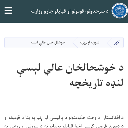
tion
د سرحدونو، قومونو او قبایلو چارو وزارت
اصلي
منځپانګه
دانګل
کور
ښوونه او روزنه
خوشال خان عالي لیسه
د خوشحالخان عالي لېسې
لنډه تاریخچه
د افغانستان د وخت حکومتونو د پالیسۍ او اړتیا په بنا د قومونو او
د ډیورنډ فرضي کرښې اخوا قبایلو بچیانو ته د ښوونې او روزنې په