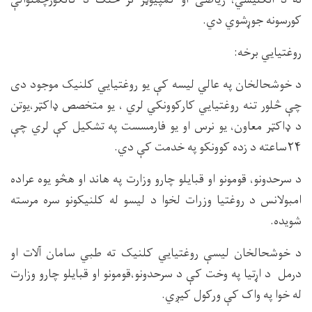
ته د انګلیسي، ریاضی او کمپیوټر تر څنګ د کانکورچمتوالې
کورسونه جوړشوي دي.
روغتیایي برخه:
د خوشحالخان په عالي لیسه کې یو روغتیایي کلنیک موجود دی
چې څلور تنه روغتیایي کارکوونکي لري ، یو متخصص ډاکټر،یوتن
د ډاکټر معاون، یو نرس او یو فارمسست په تشکیل کې لري چې
۲۴ساعته د زده کوونکو په خدمت کې دي.
د سرحدونو، قومونو او قبایلو چارو وزارت په هاند او هڅو یوه عراده
امبولانس د روغتیا وزرات لخوا د لیسو له کلنیکونو سره مرسته
شویده.
د خوشحالخان لیسې روغتیایي کلنیک ته طبي سامان آلات او
درمل د اړتیا په وخت کې د سرحدونو،قومونو او قبایلو چارو وزارت
له خوا په واک کې ورکول کیږي.