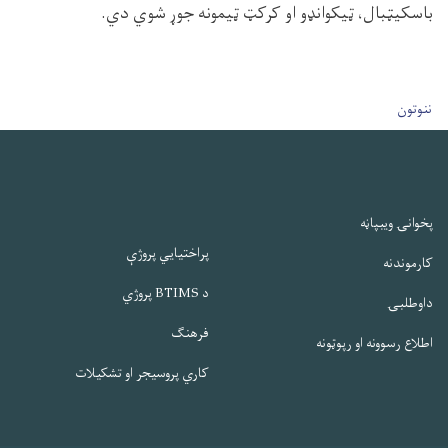
باسکیټبال، ټیکوانډو او کرکټ ټیمونه جوړ شوي دي.
User account men
ننوتون
پخوانۍ ویبپاڼه
پراختیایي پروژې
کارموندنه
د BTIMS پروژي
داوطلبۍ
فرهنګ
اطلاع رسوونه او رپوټونه
کاري پروسیجر او تشکیلات