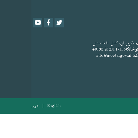
Youtube
Facebook
Twitter
 مکروریان، کابل، افغانستان
و څانګه:
1711 231 20 (0)93+
یک:
info@mobta.gov.af
English
دری