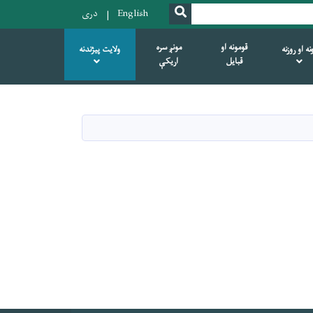
SEARCH
English
دری
قومونه او
مونږ سره
ه او روزنه
ولایت پیژندنه
قبایل
اریکې