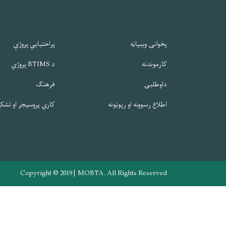
پخوانۍ ویبپاڼه
پراختیایي پروژې
کارموندنه
د BTIMS پروژي
داوطلبۍ
فرهنګ
اطلاع رسوونه او رپوټونه
کاري پروسیجر او تشک
Copyright © 2019 | MOBTA. All Rights Reserved