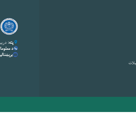
پته:
درېیم
د معلومات
برېښنال
یلات