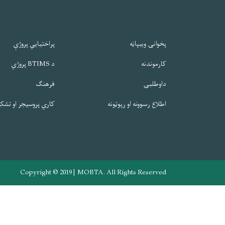
پخوانۍ ویبپاڼه
پراختیایي پروژې
کارموندنه
د BTIMS پروژي
داوطلبۍ
فرهنګ
اطلاع رسوونه او رپوټونه
کاري پروسیجر او تشک
Copyright © 2019 | MOBTA. All Rights Reserved