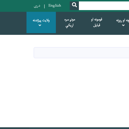
SEARCH
English
دری
قومونه او
مونږ سره
ه او روزنه
ولایت پیژندنه
قبایل
اریکې