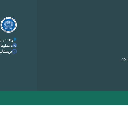
پته:
درېیم
د معلومات
برېښنال
یلات