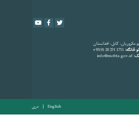
Youtube
Facebook
Twitter
 مکروریان، کابل، افغانستان
و څانګه:
1711 231 20 (0)93+
یک:
info@mobta.gov.af
English
دری