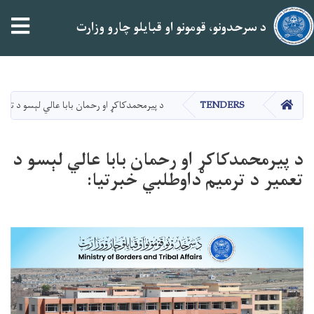
tion
د سرحدونو، قومونو او قبایلو چارو وزارت
اصلي
منځپانګه
دانګل
کور
TENDERS
د پیرمحمدکاکړ او رحمان بابا عالي لېسو د تعمی
د پیرمحمدکاکړ او رحمان بابا عالي لېسو د
تعمیر د ترمیم داوطلبي خبرتیا: