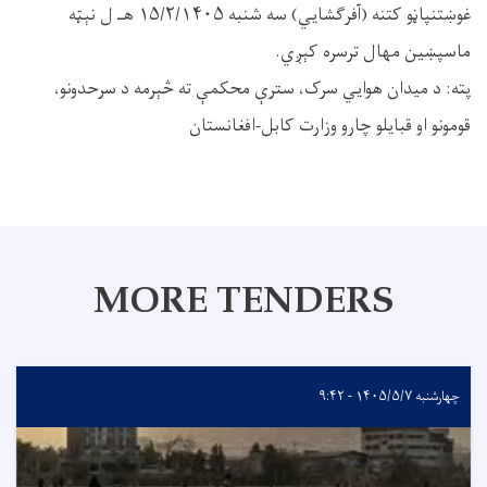
غوښتنپاڼو کتنه (آفرګشایي) سه شنبه ۱۵/۲/۱۴۰۵ هـ ل نېټه
ماسپښین مهال ترسره کېږي.
پته: د میدان هوایي سرک، سترې محکمې ته څېرمه د سرحدونو،
قومونو او قبایلو چارو وزارت کابل-افغانستان
MORE TENDERS
چهارشنبه ۱۴۰۵/۵/۷ - ۹:۴۲