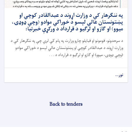
په ننګرهار کې د وزارت اړوند د عبدالقادر کوچي او
پښتونستان عالي لېسو د خوراکي موادو (وچې ډوډۍ،
میوو) او ګازو او لرګیو د قرارداد د ورکړې خبرتیا:
د سرحدونو، قومونو او قبایلو چارو وزارت په پام کې لري چې په ننګرهار کې د
وزارت اړوند د عبدالقادر کوچي او پښتونستان عالي لېسو د خوراکي موادو
(وچې ډوډۍ، میوو) او ګازو او لرګیو د قرارداد د . . .
نور...
Back to tenders
User account men