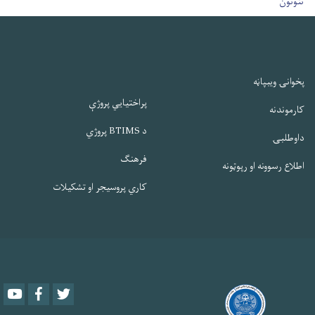
ننوتون
پخوانۍ ویبپاڼه
پراختیایي پروژې
کارموندنه
د BTIMS پروژي
داوطلبۍ
فرهنګ
اطلاع رسوونه او رپوټونه
کاري پروسیجر او تشکیلات
Youtube
Facebook
Twitter