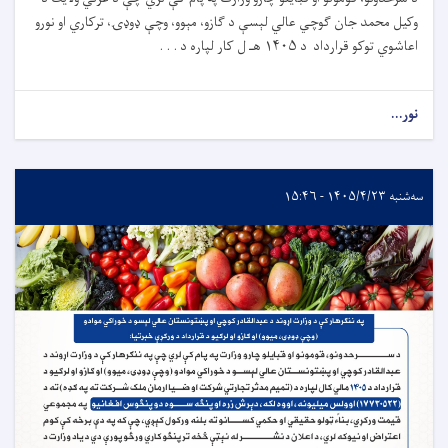
وکیل محمد جان ګوچي عالي لېسې د ګازو، مېوو، وچې ډوډۍ، ترکاري او نورو
اعاشوي توکو قرارداد د ۱۴۰۵ هـ ل کار لپاره د . . .
نور...
سه‌شنبه ۱۴۰۵/۴/۲۳ - ۱۵:۴۶