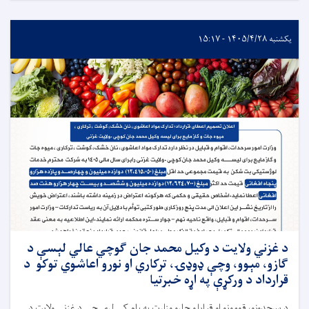
یکشنبه ۱۴۰۵/۴/۲۸ - ۱۵:۱۷
د غزني ولایت د وکیل محمد جان ګوچي عالي لېسې د
ګازو، مېوو، وچې ډوډۍ، ترکاري او نورو اعاشوي توکو د
قرارداد د ورکړې په اړه خبرتیا
د سرحدونو، قومونو او قبایلو چارو وزارت په پام کې لري چې د غزني ولایت د