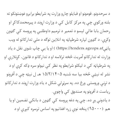
د سرحدونو، قومونو او قبایلو چارو وزارت په شرایطو برابرو غوښتونکو ته
بلنه ورکوي چې په مرکز کابل کې د وزارت اړوند د پیرمحمدکاکړ او
رحمان بابا عالي لېسو د تعمیر د ترمیم داوطلبي په پروسه کې ګډون
وکړي، د ګډون لپاره شرطپاڼه په انلاین توګه د ملي تدارکاتو له ویب
پاڼېhttps://tenders.ageops.af) ) او یا یې چاپ شوی نقل د یاد
وزارت له تدارکاتو آمریت څخه ترلاسه او د تدارکاتو د قانون، کړنلارې او
په شرطپاڼه کې د لیکلو شرایطو په نظر کې نیولو سره ډکه کړي او د
نشر له نېټې څخه بیا سه شنبه ۱۵/۲/۱۴۰۵ هـ ل نېټه چې د آفرونو
د تړنې وروستۍ ورځ ده، په سرټړلي شکل د یاد وزارت اړوند د تدارکاتو
ریاست د آفرونو په صندوق کې واچوي.
د یادونې وړ ده، چې په دغه پروسه کې ګډون د بانکي تضمین او یا
هم (۹۵۰۰۰) پنځه نوي زره افغانیو په اساس ترسره کېږي او د